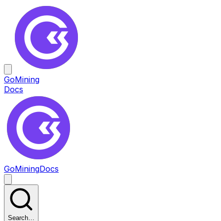
GoMining
Docs
GoMining
Docs
Search…