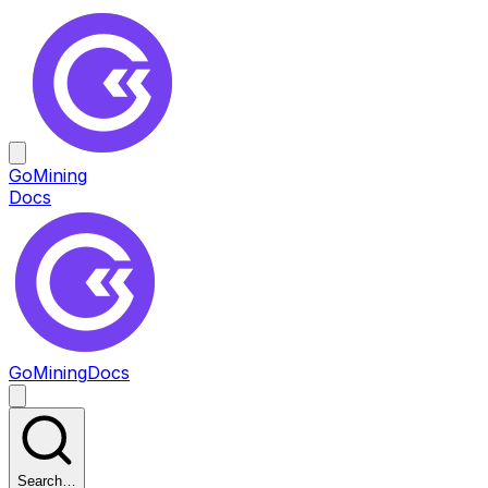
GoMining
Docs
GoMining
Docs
Search…