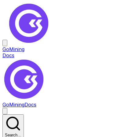
GoMining
Docs
GoMining
Docs
Search…