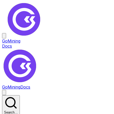
GoMining
Docs
GoMining
Docs
Search…