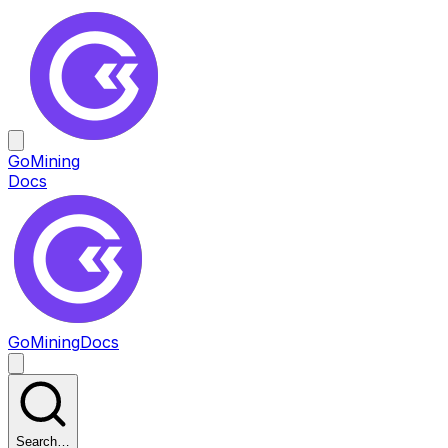
GoMining
Docs
GoMining
Docs
Search…