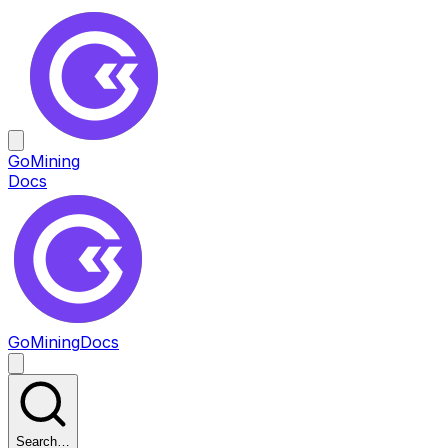
GoMining
Docs
GoMining
Docs
Search…