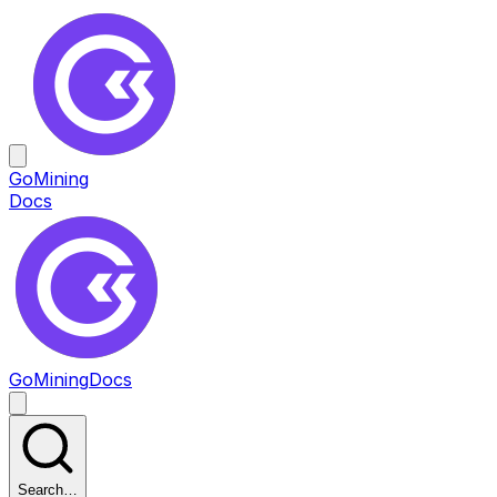
GoMining
Docs
GoMining
Docs
Search…