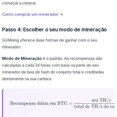
começar a minerar.
Como comprar um minerador →
Passo 4: Escolher o seu modo de mineração
GoMining oferece duas formas de ganhar com o seu
minerador:
Modo de Mineração
é o padrão. As recompensas são
calculadas a cada 24 horas com base na parte do seu
minerador da taxa de hash do conjunto total e creditadas
diretamente na sua carteira.
seu TH/s
\text{Recompensa diária em
Recompensa di
ˊ
a
ria em BTC
=
total de TH/s do co