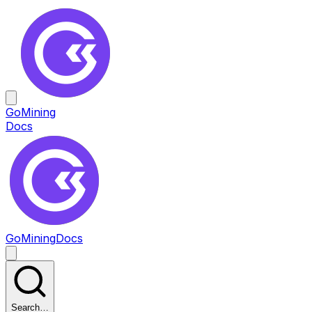
GoMining
Docs
GoMining
Docs
Search…