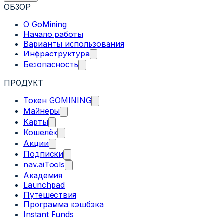
ОБЗОР
О GoMining
Начало работы
Варианты использования
Инфраструктура
Безопасность
ПРОДУКТ
Токен GOMINING
Майнеры
Карты
Кошелёк
Акции
Подписки
nav.aiTools
Академия
Launchpad
Путешествия
Программа кэшбэка
Instant Funds