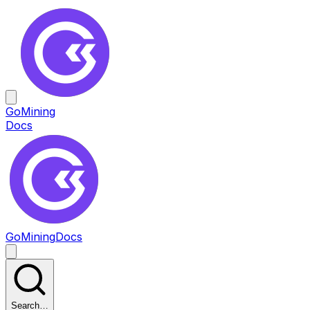
GoMining
Docs
GoMining
Docs
Search…