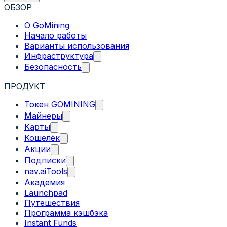
ОБЗОР
О GoMining
Начало работы
Варианты использования
Инфраструктура
Безопасность
ПРОДУКТ
Токен GOMINING
Майнеры
Карты
Кошелёк
Акции
Подписки
nav.aiTools
Академия
Launchpad
Путешествия
Программа кэшбэка
Instant Funds