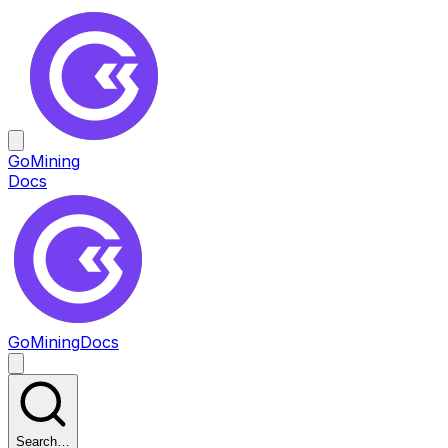
GoMining
Docs
GoMining
Docs
Search…