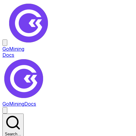
GoMining
Docs
GoMining
Docs
Search…