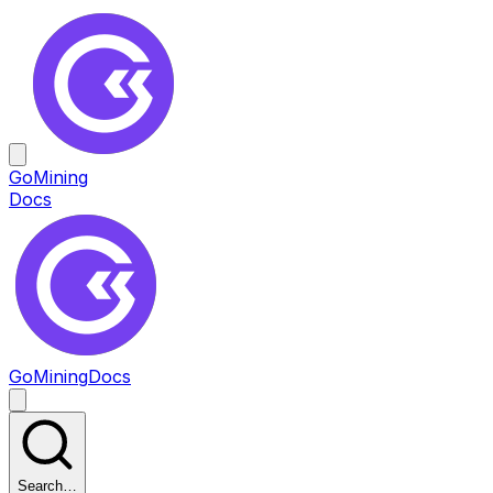
GoMining
Docs
GoMining
Docs
Search…