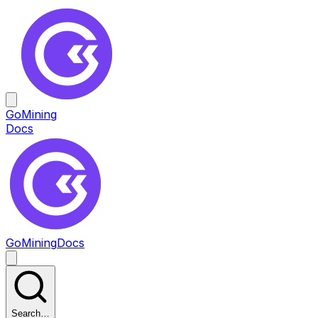
GoMining
Docs
GoMining
Docs
Search…