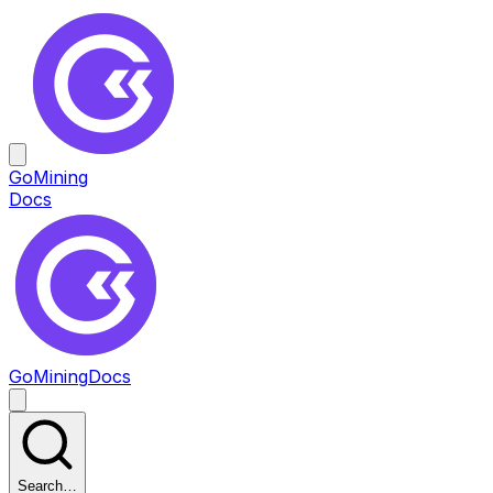
GoMining
Docs
GoMining
Docs
Search…