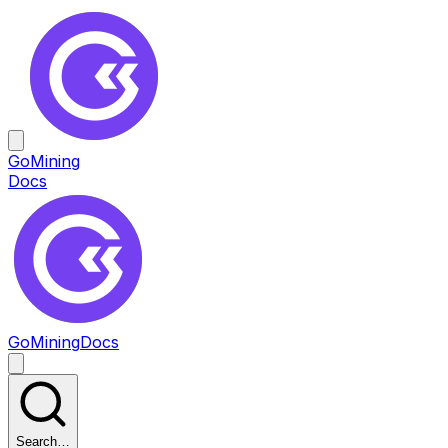
GoMining
Docs
GoMining
Docs
Search…