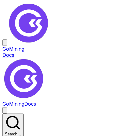
GoMining
Docs
GoMining
Docs
Search…