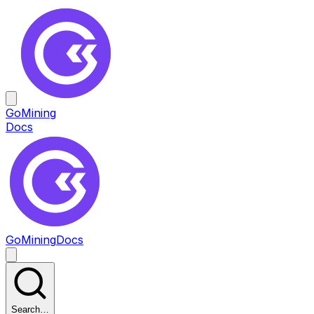
GoMining
Docs
GoMining
Docs
Search…