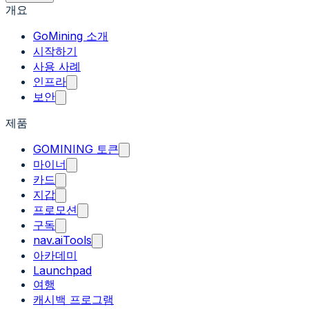
개요
GoMining 소개
시작하기
사용 사례
인프라
보안
제품
GOMINING 토큰
마이너
카드
지갑
프로모션
구독
nav.aiTools
아카데미
Launchpad
여행
캐시백 프로그램