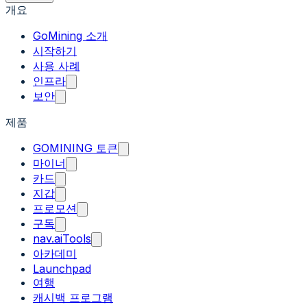
개요
GoMining 소개
시작하기
사용 사례
인프라
보안
제품
GOMINING 토큰
마이너
카드
지갑
프로모션
구독
nav.aiTools
아카데미
Launchpad
여행
캐시백 프로그램