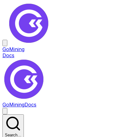
GoMining
Docs
GoMining
Docs
Search…