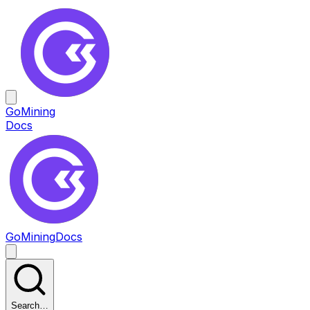
GoMining
Docs
GoMining
Docs
Search…