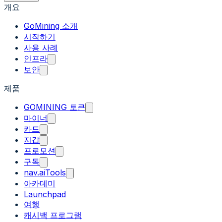
개요
GoMining 소개
시작하기
사용 사례
인프라
보안
제품
GOMINING 토큰
마이너
카드
지갑
프로모션
구독
nav.aiTools
아카데미
Launchpad
여행
캐시백 프로그램