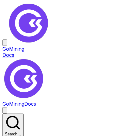
GoMining
Docs
GoMining
Docs
Search…