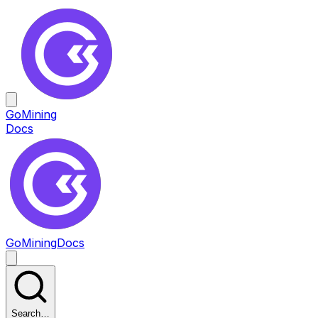
GoMining
Docs
GoMining
Docs
Search…