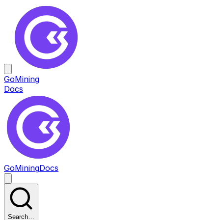
GoMining
Docs
GoMining
Docs
Search…